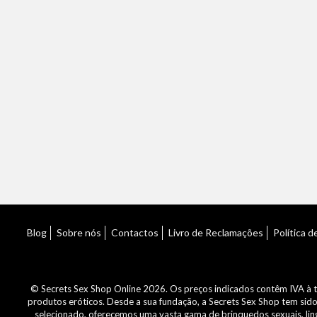
Blog
Sobre nós
Contactos
Livro de Reclamações
Política d
© Secrets Sex Shop Online 2026. Os preços indicados contêm IVA à ta
produtos eróticos. Desde a sua fundação, a Secrets Sex Shop tem sid
selecionado, oferecemos uma vasta gama de brinquedos sexuais, linge