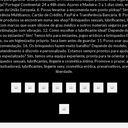
 Portugal Continental: 24 a 48h úteis. Açores e Madeira: 3 a 5 dias úteis, e
íses da União Europeia. 6. Posso levantar a encomenda num ponto pickup? Sim
ia Multibanco, Cartão de Crédito, PayPal e Transferência Bancária. 8. Po
e produtos se encontram numa sex shop? Brinquedos sexuais, lubrificantes, l
om marcas que usam silicone de grau médico e outros materiais seguros para 
imulação com vibração. 12. Como escolher o lubrificante ideal? Depende do us
 ou iniciantes? Sim! Temos kits para iniciantes, jogos eróticos e brinquedos f
 ou um higienizador próprio. Seca bem antes de guardar. 15. Posso usar qua
recomendação. 16. Os brinquedos fazem muito barulho? Depende do modelo, m
atendimento é discreto e personalizado. Estamos sempre prontos para ajudar
o especializado? Sim, temos uma equipa experiente, pronta para te orientar 
quedos sexuais, lubrificantes, lingerie e cosmética íntima. Promove o prazer,
rbadores), lubrificantes, lingerie sexy, cosmética erótica, preservativos, 
liberdade.