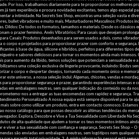
dade. Por isso, trabalhamos diariamente para te proporcionar os melhores pr
em já tem experiência e procura novidades excitantes, temos algo especial 
entar a intimidade. Na Secrets Sex Shop, encontras uma seleção vasta e dive
dores, bullet vibradores e muito mais. Masturbadores Masculinos: Produtos i
 Dildos: De todos os formatos, tamanhos e materiais. Desde os clássicos em
onam o prazer feminino. Anéis Vibratórios: Para casais que desejam prolongar e
os para Casais: Produtos desenhados para serem usados a dois, como vibrador
a o corpo e projetados para proporcionar prazer com conforto e segurança. Lub
brificantes à base de água, silicone e híbridos, perfeitos para diferentes tip
rmigueiro e sabores deliciosos para tornar os momentos ainda mais intensos.
 para aumento da libido, temos soluções que potenciam a sensualidade e a co
ilizamos uma coleção exclusiva de lingerie provocante, incluindo: Bodys sens
lorizar o corpo e despertar desejos, tornando cada momento único e memor
r este universo, a nossa seleção inclui: Algemas, chicotes, vendas e mordaça
ara proporcionar segurança e prazer, garantindo experiências intensas e co
viadas em embalagens neutras, sem qualquer indicação do conteúdo ou da no
rometemo-nos a entregar as tuas encomendas com rapidez e segurança. Tra
tendimento Personalizado A nossa equipa está sempre disponível para te aju
mais sobre como utilizar um produto, entra em contacto connosco. Estamos a
o nosso catálogo para que possas descobrir as últimas tendências do merc
navegador. Explora, Descobre e Vive a Tua Sexualidade com Liberdade Na Se
tos de alta qualidade que ajudem a tornar os teus momentos íntimos ainda ma
r e viver a tua sexualidade com confiança e segurança. Secrets Sex Shop – O 
comendas são enviadas em embalagens neutras, sem logótipos nem qualquer ref
 para garantir total privacidade. 3. A minha informação pessoal está segur