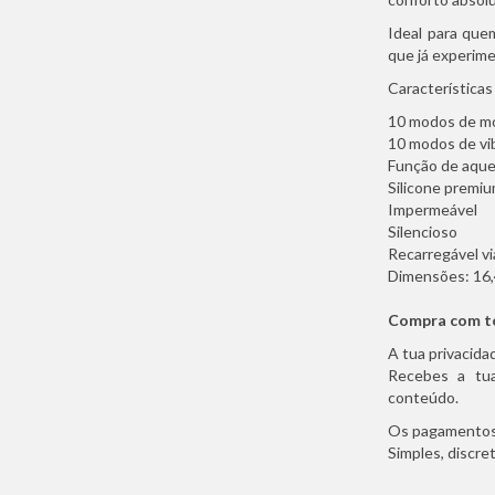
Ideal para quem
que já experim
Características
10 modos de m
10 modos de vi
Função de aqu
Silicone premi
Impermeável
Silencioso
Recarregável v
Dimensões: 16,
Compra com to
A tua privacida
Recebes a tu
conteúdo.
Os pagamentos 
Simples, discr