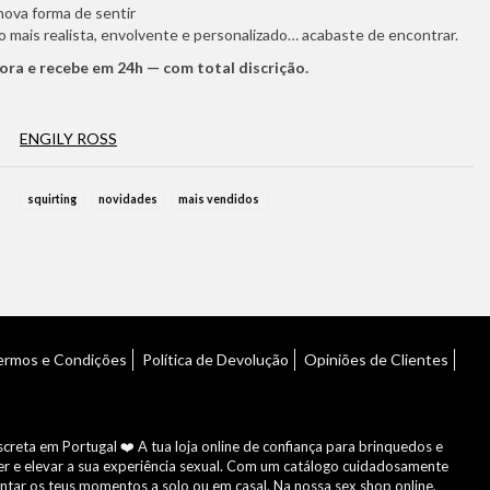
ova forma de sentir
o mais realista, envolvente e personalizado… acabaste de encontrar.
ra e recebe em 24h — com total discrição.
ENGILY ROSS
squirting
novidades
mais vendidos
ermos e Condições
Política de Devolução
Opiniões de Clientes
reta em Portugal ❤️ A tua loja online de confiança para brinquedos e
er e elevar a sua experiência sexual. Com um catálogo cuidadosamente
entar os teus momentos a solo ou em casal. Na nossa sex shop online,