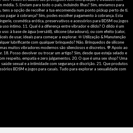
m média. 5. Enviam para todo o país, incluindo Ilhas? Sim, enviamos para
, tens a opção de recolher a tua encomenda num ponto pickup perto de ti.
sso pagar à cobrança? Sim, podes escolher pagamento à cobrança. Esta
ingerie, cosmética erótica, preservativos e acessórios para BDSM ou jogos
uso íntimo. 11. Qual é a diferença entre vibrador e dildo? O dildo é um
o: à base de água (versátil), silicone (duradouro), ou com efeito (calor,
áceis de usar, ideais para começar a explorar. 🧼 Utilização & Manutenção
lquer lubrificante com qualquer brinquedo? Não. Brinquedos de silicone
as muitos vibradores modernos são silenciosos e discretos. 💬 Apoio ao
. 18. Posso devolver ou trocar um artigo? Sim, desde que esteja selado e
com respeito, empatia e zero julgamentos. 20. O que é uma sex shop? Uma
 a saúde sexual e a intimidade com segurança e discrição. 21. Que produtos
acessórios BDSM e jogos para casais. Tudo para explorar a sexualidade com