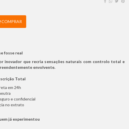
COMPRAR
e fosse real
r inovador que recria sensações naturais com controlo total e
reendentemente envolvente.
scrição Total
creta em 24h
neutra
eguro e confidencial
ia no extrato
uem já experimentou