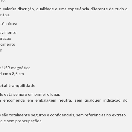
 valoriza discrição, qualidade e uma experiência diferente de tudo o
entou.
 técnicas:
ovimento
bração
ecimento
um
ia USB magnético
4 cm x 8,5 cm
tal tranquilidade
de está sempre em primeiro lugar.
a encomenda em embalagem neutra, sem qualquer indicação do
são totalmente seguros e confidenciais, sem referências no extrato.
eto e sem preocupações.