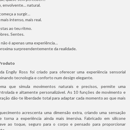
, envolvente… natural.
 começa a surgir…
mais intenso, mais real.
stas ao teu ritmo.
bres. Sentes.
 não é apenas uma experiência…
aproxima surpreendentemente da realidade.
Produto
da Engily Ross foi criado para oferecer uma experiência sensorial
binando tecnologia e conforto num design elegante.
ma que simula movimentos naturais e precisos, permite uma
ntrolada e altamente personalizável. As 10 funções de movimento e
bração dão-te liberdade total para adaptar cada momento ao que mais
quecimento acrescenta uma dimensão extra, criando uma sensação
 torna a experiência ainda mais imersiva. Fabricado em silicone
ave ao toque, seguro para o corpo e pensado para proporcionar
to.