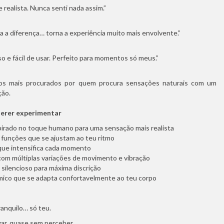
 realista. Nunca senti nada assim.”
da a diferença… torna a experiência muito mais envolvente.”
so e fácil de usar. Perfeito para momentos só meus.”
s mais procurados por quem procura sensações naturais com um
ção.
uerer experimentar
irado no toque humano para uma sensação mais realista
funções que se ajustam ao teu ritmo
 que intensifica cada momento
com múltiplas variações de movimento e vibração
silencioso para máxima discrição
ico que se adapta confortavelmente ao teu corpo
nquilo… só teu.
ar, quase sem perceber…