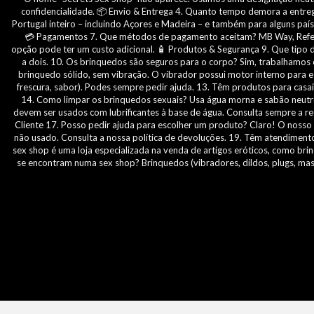
confidencialidade. 📦 Envio & Entrega 4. Quanto tempo demora a entrega?
Portugal inteiro – incluindo Açores e Madeira – e também para alguns pa
💳 Pagamentos 7. Que métodos de pagamento aceitam? MB Way, Referênc
opção pode ter um custo adicional. 🧴 Produtos & Segurança 9. Que tipo d
a dois. 10. Os brinquedos são seguros para o corpo? Sim, trabalhamos c
brinquedo sólido, sem vibração. O vibrador possui motor interno para est
frescura, sabor). Podes sempre pedir ajuda. 13. Têm produtos para casais
14. Como limpar os brinquedos sexuais? Usa água morna e sabão neutro,
devem ser usados com lubrificantes à base de água. Consulta sempre a 
Cliente 17. Posso pedir ajuda para escolher um produto? Claro! O nosso 
não usado. Consulta a nossa política de devoluções. 19. Têm atendiment
sex shop é uma loja especializada na venda de artigos eróticos, como brin
se encontram numa sex shop? Brinquedos (vibradores, dildos, plugs, mastu