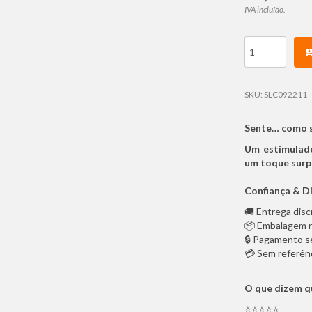
IVA incluído.
SKU:
SLC092211
Sente… como s
Um estimulado
um toque surp
Confiança & Di
🚚 Entrega dis
📦 Embalagem 
🔒 Pagamento s
💳 Sem referênc
O que dizem q
⭐️⭐️⭐️⭐️⭐️