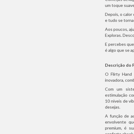
um toque suave
Depois, o calor
e tudo se torna 
Aos poucos, aju
Exploras. Desco
E percebes que
é algo que se 
Descrição do 
O Flirty Hand 
inovadora, com
Com um siste
estimulação co
10 níveis de vi
desejas.
A função de a
envolvente que
premium, é su
conforto absolu