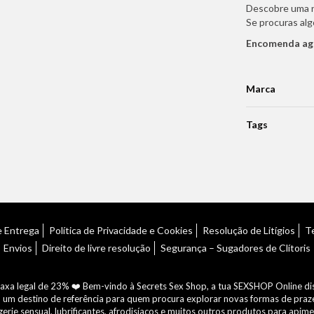
Descobre uma n
Se procuras alg
Encomenda ago
Marca
Tags
e Entrega
Política de Privacidade e Cookies
Resolução de Litígios
T
Envios
Direito de livre resolução
Segurança – Sugadores de Clítoris
xa legal de 23% ❤️ Bem-vindo à Secrets Sex Shop, a tua SEXSHOP Online disc
o um destino de referência para quem procura explorar novas formas de praz
rie sensual, lubrificantes, afrodisíacos e muitos outros produtos para apim