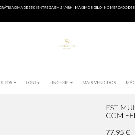
GRÁTIS ACIMA DE 35€ | ENTREGA EM 24/48H | MÁXIMO SIGILO | NO MERCADO DES
ULTOS
LGBT+
LINGERIE
MAIS VENDIDOS
MÁQ
ESTIMUL
COM EF
77,95 €