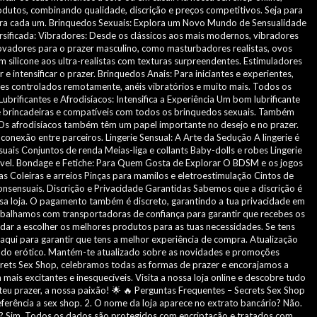
odutos, combinando qualidade, discrição e preços competitivos. Seja para
para cada um. Brinquedos Sexuais: Explora um Novo Mundo de Sensualidade
rsificada: Vibradores: Desde os clássicos aos mais modernos, vibradores
novadores para o prazer masculino, como masturbadores realistas, ovos
 silicone aos ultra-realistas com texturas surpreendentes. Estimuladores
 intensificar o prazer. Brinquedos Anais: Para iniciantes e experientes,
es controlados remotamente, anéis vibratórios e muito mais. Todos os
rificantes e Afrodisíacos: Intensifica a Experiência Um bom lubrificante
os de brincadeiras e compatíveis com todos os brinquedos sexuais. Também
 Os afrodisíacos também têm um papel importante no desejo e no prazer.
nexão entre parceiros. Lingerie Sensual: A Arte da Sedução A lingerie é
uais Conjuntos de renda Meias-liga e collants Baby-dolls e robes Lingerie
ável. Bondage e Fetiche: Para Quem Gosta de Explorar O BDSM e os jogos
s Coleiras e arreios Pinças para mamilos e eletroestimulação Cintos de
nsensuais. Discrição e Privacidade Garantidas Sabemos que a discrição é
ssa loja. O pagamento também é discreto, garantindo a tua privacidade em
balhamos com transportadoras de confiança para garantir que recebes os
dar a escolher os melhores produtos para as tuas necessidades. Se tens
qui para garantir que tens a melhor experiência de compra. Atualização
ado erótico. Mantém-te atualizado sobre as novidades e promoções
crets Sex Shop, celebramos todas as formas de prazer e encorajamos a
is excitantes e inesquecíveis. Visita a nossa loja online e descobre tudo
teu prazer, a nossa paixão! 🌟 🔥 Perguntas Frequentes – Secrets Sex Shop
erência a sex shop. 2. O nome da loja aparece no extrato bancário? Não.
a? Sim. Todos os dados são protegidos com encriptação e tratados com