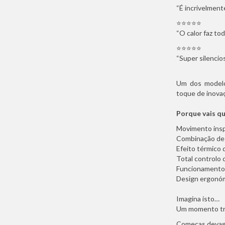
“É incrivelmente
⭐️⭐️⭐️⭐️⭐️
“O calor faz to
⭐️⭐️⭐️⭐️⭐️
“Super silencio
Um dos modelo
toque de inova
Porque vais q
Movimento insp
Combinação de 
Efeito térmico
Total controlo 
Funcionamento 
Design ergonóm
Imagina isto…
Um momento tra
Começas devag