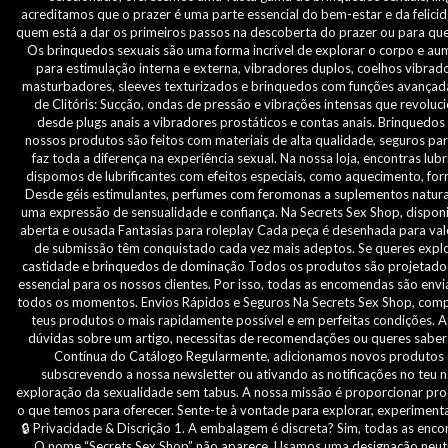
acreditamos que o prazer é uma parte essencial do bem-estar e da felici
quem está a dar os primeiros passos na descoberta do prazer ou para qu
Os brinquedos sexuais são uma forma incrível de explorar o corpo e aum
para estimulação interna e externa, vibradores duplos, coelhos vibra
masturbadores, sleeves texturizados e brinquedos com funções avançadas.
de Clitóris: Sucção, ondas de pressão e vibrações intensas que revoluci
desde plugs anais a vibradores prostáticos e contas anais. Brinqued
nossos produtos são feitos com materiais de alta qualidade, seguros par
faz toda a diferença na experiência sexual. Na nossa loja, encontras lu
dispomos de lubrificantes com efeitos especiais, como aquecimento, fo
Desde géis estimulantes, perfumes com feromonas a suplementos naturais
uma expressão de sensualidade e confiança. Na Secrets Sex Shop, disponib
aberta e ousada Fantasias para roleplay Cada peça é desenhada para va
de submissão têm conquistado cada vez mais adeptos. Se queres explora
castidade e brinquedos de dominação Todos os produtos são projetados p
essencial para os nossos clientes. Por isso, todas as encomendas são en
todos os momentos. Envios Rápidos e Seguros Na Secrets Sex Shop, comp
teus produtos o mais rapidamente possível e em perfeitas condições. A
dúvidas sobre um artigo, necessitas de recomendações ou queres saber 
Contínua do Catálogo Regularmente, adicionamos novos produtos a
subscrevendo a nossa newsletter ou ativando as notificações no teu 
exploração da sexualidade sem tabus. A nossa missão é proporcionar produ
o que temos para oferecer. Sente-te à vontade para explorar, experimenta
🔒 Privacidade & Discrição 1. A embalagem é discreta? Sim, todas as en
O nome “Secrets Sex Shop” não aparece. Usamos uma designação neutra